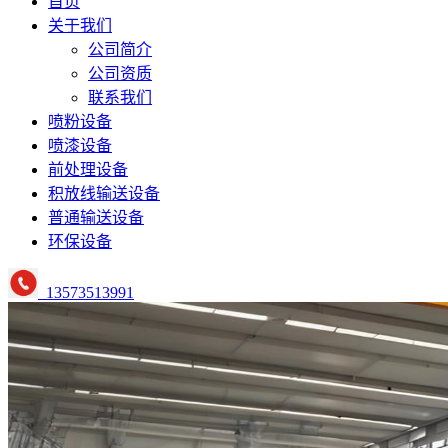
首页
关于我们
公司简介
公司资质
联系我们
喷粉设备
喷漆设备
前处理设备
积放线输送设备
普通输送设备
环保设备
13573513991