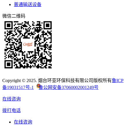
普通输送设备
微信二维码
Copyright © 2025. 烟台环亚环保科技有限公司版权所有
鲁ICP
备19031517号-1
鲁公网安备37060002001249号
在线咨询
拨打电话
在线咨询