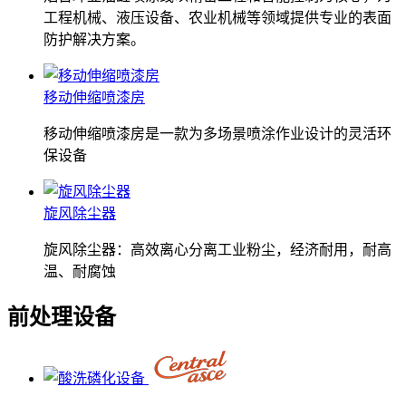
工程机械、液压设备、农业机械等领域提供专业的表面
防护解决方案。
移动伸缩喷漆房
移动伸缩喷漆房是一款为多场景喷涂作业设计的灵活环
保设备
旋风除尘器
旋风除尘器：高效离心分离工业粉尘，经济耐用，耐高
温、耐腐蚀
前处理设备