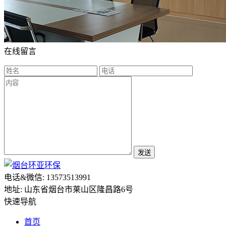
在线留言
发送
电话&微信: 13573513991
地址: 山东省烟台市莱山区隆昌路6号
快速导航
首页