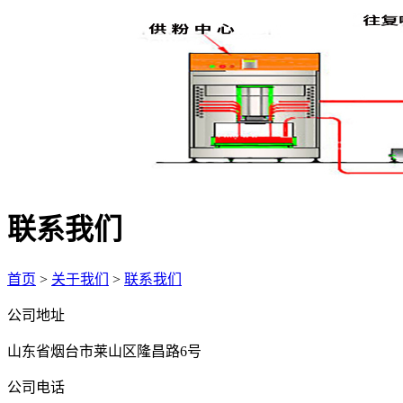
联系我们
首页
>
关于我们
>
联系我们
公司地址
山东省烟台市莱山区隆昌路6号
公司电话