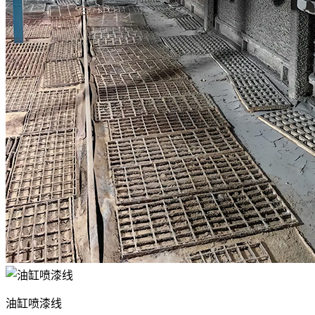
油缸喷漆线