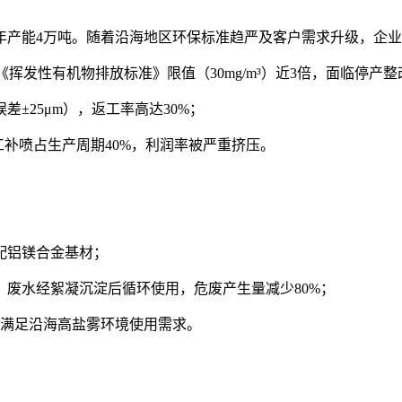
年产能4万吨。随着沿海地区环保标准趋严及客户需求升级，企
市《挥发性有机物排放标准》限值（30mg/m³）近3倍，面临停产
±25μm），返工率高达30%；
工补喷占生产周期40%，利润率被严重挤压。
配铝镁合金基材；
元，废水经絮凝沉淀后循环使用，危废产生量减少80%；
），满足沿海高盐雾环境使用需求。