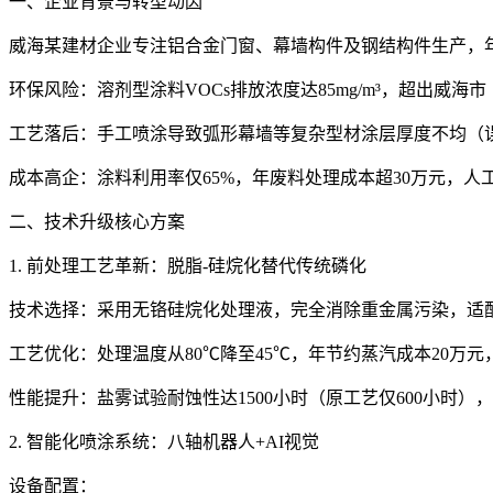
一、企业背景与转型动因
威海某建材企业专注铝合金门窗、幕墙构件及钢结构件生产，
环保风险：溶剂型涂料VOCs排放浓度达85mg/m³，超出威海
工艺落后：手工喷涂导致弧形幕墙等复杂型材涂层厚度不均（误差
成本高企：涂料利用率仅65%，年废料处理成本超30万元，人
二、技术升级核心方案
1. 前处理工艺革新：脱脂-硅烷化替代传统磷化
技术选择：采用无铬硅烷化处理液，完全消除重金属污染，适
工艺优化：处理温度从80℃降至45℃，年节约蒸汽成本20万
性能提升：盐雾试验耐蚀性达1500小时（原工艺仅600小时
2. 智能化喷涂系统：八轴机器人+AI视觉
设备配置：