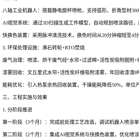
八轴工业机器人：搭载静电旋杯喷枪，支持弧形、折角型材360
AI视觉系统：通过3D扫描生成工件模型，自动规划喷涂路径，
快换色装置：采用脉冲清洗技术，换色时间从20分钟缩短至4
3. 环保处理设施：沸石转轮+RTO焚烧
废气治理：喷漆、烘干废气经“水帘+过滤棉+活性炭吸附脱附+催化
漆雾回收：文丘里式水帘+活性炭纤维吸附漆雾，年回收漆渣8
能耗优化：引入热泵余热回收装置，干燥能耗降低50%，单位产品
三、工程实施与效果
1. 分阶段推进
第一阶段（3个月）：完成前处理工艺改造，调试机器人喷涂
第二阶段（2个月）：集成AI视觉系统与快换色装置，优化喷