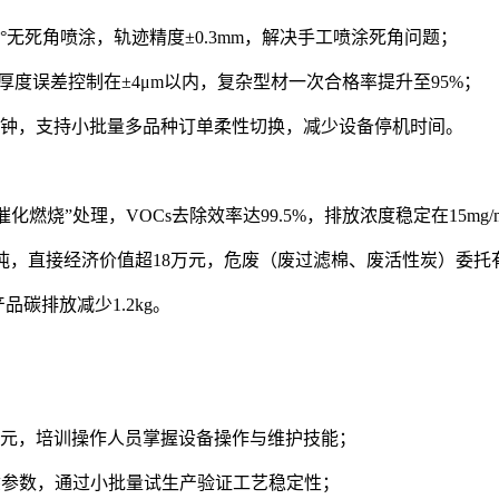
°无死角喷涂，轨迹精度±0.3mm，解决手工喷涂死角问题；
厚度误差控制在±4μm以内，复杂型材一次合格率提升至95%；
分钟，支持小批量多品种订单柔性切换，减少设备停机时间。
燃烧”处理，VOCs去除效率达99.5%，排放浓度稳定在15mg
吨，直接经济价值超18万元，危废（废过滤棉、废活性炭）委
碳排放减少1.2kg。
单元，培训操作人员掌握设备操作与维护技能；
涂参数，通过小批量试生产验证工艺稳定性；