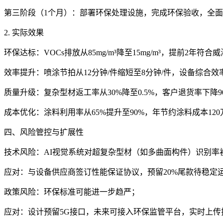
第三阶段（1个月）：部署环保处理设施，完成环保验收，全
2. 实际效果
环保达标：VOCs排放从85mg/m³降至15mg/m³，提前2年符
效率提升：喷涂节拍从12分钟/件缩短至8分钟/件，设备综合效率
质量升级：复杂型材返工率从30%降至0.5%，客户退货率下降
成本优化：涂料利用率从65%提升至90%，年节约涂料成本12
四、风险管控与扩展性
技术风险：AI视觉系统对超复杂型材（如多曲面构件）识别率初
应对：与设备供应商签订性能保证协议，预留20%尾款待稳定
政策风险：环保标准可能进一步趋严；
应对：设计预留5G接口，未来可接入环保监管平台，实时上