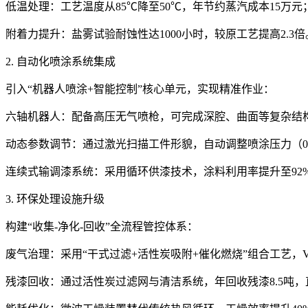
低温处理：工艺温度从85℃降至50℃，年节约蒸汽成本15万元
附着力提升：盐雾试验耐蚀性达1000小时，较原工艺提高2.3倍
2. 自动化喷涂系统集成
引入“机器人喷涂+智能控制”核心单元，实现精准作业：
六轴机器人：配备高压无气喷枪，可完成深腔、曲面等复杂结构件
动态参数调节：通过激光扫描工件形貌，自动调整喷涂压力（0.8-1.
连续式输调漆系统：采用循环供漆技术，涂料利用率提升至92
3. 环保处理设施升级
构建“收集-净化-回收”全流程管控体系：
废气治理：采用“干式过滤+活性炭吸附+催化燃烧”组合工艺，VO
残漆回收：通过活性炭过滤网与清洁系统，年回收残漆8.5吨，