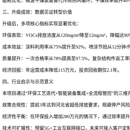
能耗优化：微波干燥装置替代传统热风循环，干燥效率提升40%
三、升级成效：数据见证转型价值
升级后，多项核心指标实现显著优化：
环保表现：VOCs排放浓度从120mg/m³降至12mg/m³，降
成本效益：涂料利用率从75%提升至92%，喷涂节拍从12分钟/件
质量提升：一次合格率从78%提高至97.5%，复杂结构件返工率降
经济回报：年运营成本降低115万元，投资回收期仅2.1年。
四、行业启示与示范意义
本项目通过“环保工艺迭代+智能装备集成+全流程管控”的三
政策合规性：提前3年达到河北省超低排放要求，规避停产风
经济性平衡：在环保投入增加280万元的情况下，通过效率提升
技术可扩展性：预留5G+工业互联网接口，未来可接入客户定