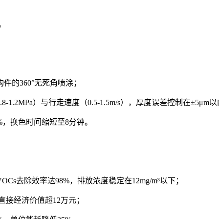
；
。
的360°无死角喷涂；
2MPa）与行走速度（0.5-1.5m/s），厚度误差控制在±5μm
%，换色时间缩短至8分钟。
Cs去除效率达98%，排放浓度稳定在12mg/m³以下；
直接经济价值超12万元；