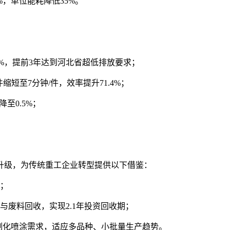
，单位能耗降低35%。
幅达90%，提前3年达到河北省超低排放要求；
缩短至7分钟/件，效率提升71.4%；
至0.5%；
维升级，为传统重工企业转型提供以下借鉴：
险；
与废料回收，实现2.1年投资回收期；
制化喷涂需求，适应多品种、小批量生产趋势。