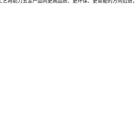
工艺将助力五金产品向更高品质、更环保、更智能的方向迈进，