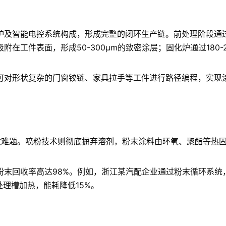
炉及智能电控系统构成，形成完整的闭环生产链。前处理阶段通
在工件表面，形成50-300μm的致密涂层；固化炉通过180
对形状复杂的门窗铰链、家具拉手等工件进行路径编程，实现涂
收难题。喷粉技术则彻底摒弃溶剂，粉末涂料由环氧、聚酯等热
末回收率高达98%。例如，浙江某汽配企业通过粉末循环系统，
理槽加热，能耗降低15%。