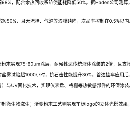
8%，配合余热回收系统使能耗降低50%。据Haden公司测算
短50%，且无流挂、气泡等漆膜缺陷，次品率控制在0.5%以内
候聚酯粉末实现75-80μm涂层，耐候性达传统液体涂装的2倍，且
盐雾试验超1000小时，抗石击性能提升30%。首达挂车应用后
分）与UV固化技术，实现仪表盘、格栅等热敏感部件的环保涂
制微生物滋生；渐变粉末工艺则实现车标logo的立体光影效果