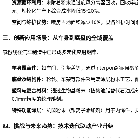
资源循环利用
：未附着粉末通过旋风分离器回收，回收率超9
元，规模化生产下综合成本降低15-20%。
空间与维护优势
：喷房占地面积减少40%，设备维护时间缩
三、创新应用场景：从车身到底盘的全域覆盖
喷粉线在汽车制造中已形成
多元化应用矩阵
：
车身覆盖件
：如车门、引擎盖等，通过Interpon超耐
底盘及结构件
：轮毂、车架等部件采用双涂层粉末工艺，耐
塑料与复合材料
：通过生物基粉末（植物油脂替代石油成
0.1mm精度的纹理雕刻。
特殊功能涂层
：抗菌粉末（银离子添加剂）用于内饰件，抑
四、挑战与未来趋势：技术迭代驱动产业升级