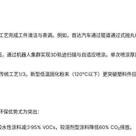
：
淋工艺完成工件清洁与表调。例如，首达汽车通过辊道通过式抛丸
，通过机器人集群实现3D轨迹扫描与自适应喷涂。单次喷涂厚度可
统工艺1/3。新型低温固化粉末（120℃以下）更突破塑料件应
线的环保优势尤为突出：
涂料减少95% VOCs，较溶剂型涂料降低60% CO₂排放。