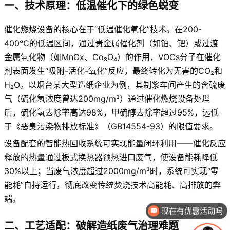
一、技术原理：低温催化下的绿色蜕变
催化燃烧设备的核心在于“低温催化氧化”技术。在200-
400℃的低温区间，通过贵金属催化剂（如铂、钯）或过渡
金属氧化物（如MnOx、Co₃O₄）的作用，VOCs分子在催化
剂表面发生“吸附-活化-氧化”反应，最终转化为无害的CO₂和
H₂O。以烟台某大型造纸企业为例，其制浆车间产生的含硫废
气（硫化氢浓度曾达200mg/m³）通过催化燃烧设备处理
后，硫化氢去除率高达98%，甲硫醇去除率超过95%，远低
于《恶臭污染物排放标准》（GB14554-93）的限值要求。
设备配套的智能热回收系统可实现能量闭环利用——催化反应
释放的热量通过板式换热器预热进口废气，使设备能耗降低
30%以上；当废气浓度超过2000mg/m³时，系统可实现“零
能耗”自持运行，彻底改变传统焚烧技术高能耗、高排放的弊
现在有优惠活动吗
端。
可以介绍下你们的产品么
二、工艺适配：破解造纸废气治理难题