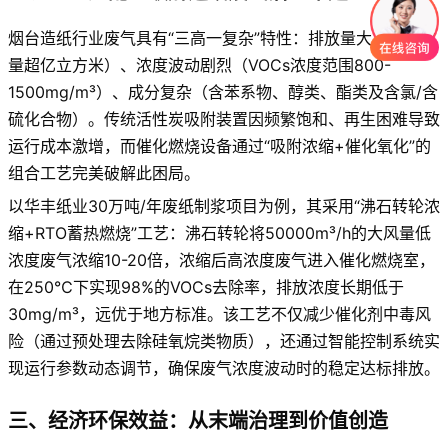
烟台造纸行业废气具有“三高一复杂”特性：排放量大（年排放
量超亿立方米）、浓度波动剧烈（VOCs浓度范围800-
1500mg/m³）、成分复杂（含苯系物、醇类、酯类及含氯/含
硫化合物）。传统活性炭吸附装置因频繁饱和、再生困难导致
运行成本激增，而催化燃烧设备通过“吸附浓缩+催化氧化”的
组合工艺完美破解此困局。
以华丰纸业30万吨/年废纸制浆项目为例，其采用“沸石转轮浓
缩+RTO蓄热燃烧”工艺：沸石转轮将50000m³/h的大风量低
浓度废气浓缩10-20倍，浓缩后高浓度废气进入催化燃烧室，
在250℃下实现98%的VOCs去除率，排放浓度长期低于
30mg/m³，远优于地方标准。该工艺不仅减少催化剂中毒风
险（通过预处理去除硅氧烷类物质），还通过智能控制系统实
现运行参数动态调节，确保废气浓度波动时的稳定达标排放。
三、经济环保效益：从末端治理到价值创造