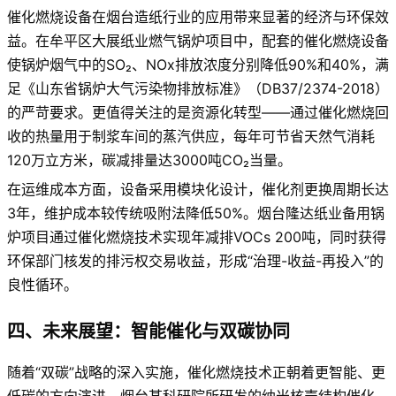
催化燃烧设备在烟台造纸行业的应用带来显著的经济与环保效
益。在牟平区大展纸业燃气锅炉项目中，配套的催化燃烧设备
使锅炉烟气中的SO₂、NOx排放浓度分别降低90%和40%，满
足《山东省锅炉大气污染物排放标准》（DB37/2374-2018）
的严苛要求。更值得关注的是资源化转型——通过催化燃烧回
收的热量用于制浆车间的蒸汽供应，每年可节省天然气消耗
120万立方米，碳减排量达3000吨CO₂当量。
在运维成本方面，设备采用模块化设计，催化剂更换周期长达
3年，维护成本较传统吸附法降低50%。烟台隆达纸业备用锅
炉项目通过催化燃烧技术实现年减排VOCs 200吨，同时获得
环保部门核发的排污权交易收益，形成“治理-收益-再投入”的
良性循环。
四、未来展望：智能催化与双碳协同
随着“双碳”战略的深入实施，催化燃烧技术正朝着更智能、更
低碳的方向演进。烟台某科研院所研发的纳米核壳结构催化